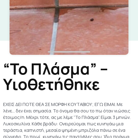
“Το Πλάσμα” –
Υιοθετήθηκε
ΕΧΕΙΣ ΔΕΙ ΠΟΤΕ ΘΕΑ ΣΕ ΜΟΡΦΗ ΚΟΥΤΑΒΙΟΥ; ΕΓΩ ΕΙΜΑΙ. Με
λένε… δεν έχει σημασία. Το όνομα θα σου το πω όταν νιώσεις
έτοιμος/η. Μέχρι τότε, ας με λέμε “Το Πλάσμα”. Είμαι 3 μηνών.
Λυκοσκυλίνα. Κάθε βράδυ: Ονειρεύομαι πως κυνηγάω μια
τεράστια, καπνιστή, μεσαία ψημένη μπριζόλα πάνω σε ένα
σύννεφο. Το πρωί, κυνηγάω τις παντόφλες σου. Ίδιο πράγμα.