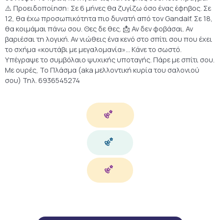
⚠️ Προειδοποίηση: Σε 6 μήνες θα ζυγίζω όσο ένας έφηβος. Σε
12, θα έχω προσωπικότητα πιο δυνατή από τον Gandalf. Σε 18,
θα κοιμάμαι πάνω σου. Θες δε θες. 📩 Αν δεν φοβάσαι. Αν
βαριέσαι τη λογική. Αν νιώθεις ένα κενό στο σπίτι σου που έχει
το σχήμα «κουτάβι με μεγαλομανία»… Κάνε το σωστό.
Υπέγραψε το συμβόλαιο ψυχικής υποταγής. Πάρε με σπίτι σου.
Με ουρές, Το Πλάσμα (aka μελλοντική κυρία του σαλονιού
σου) Τηλ. 6936545274