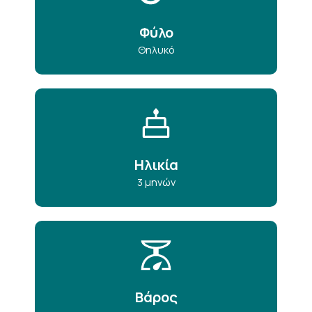
Φύλο
Θηλυκό
Ηλικία
3 μηνών
Βάρος