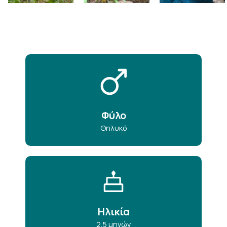
Φύλο
Θηλυκό
Ηλικία
2,5 μηνών