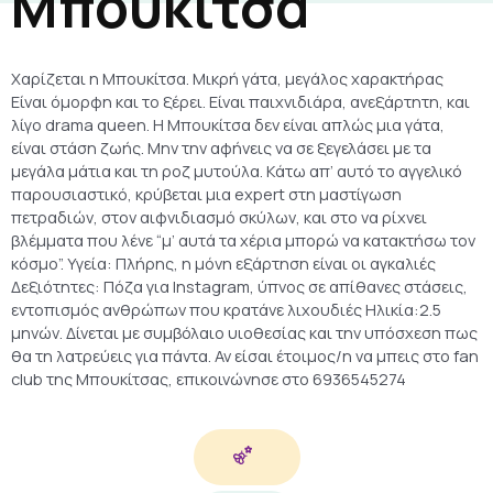
Μπουκίτσα
Χαρίζεται η Μπουκίτσα. Μικρή γάτα, μεγάλος χαρακτήρας
Είναι όμορφη και το ξέρει. Είναι παιχνιδιάρα, ανεξάρτητη, και
λίγο drama queen. Η Μπουκίτσα δεν είναι απλώς μια γάτα,
είναι στάση ζωής. Μην την αφήνεις να σε ξεγελάσει με τα
μεγάλα μάτια και τη ροζ μυτούλα. Κάτω απ’ αυτό το αγγελικό
παρουσιαστικό, κρύβεται μια expert στη μαστίγωση
πετραδιών, στον αιφνιδιασμό σκύλων, και στο να ρίχνει
βλέμματα που λένε “μ’ αυτά τα χέρια μπορώ να κατακτήσω τον
κόσμο”. Υγεία: Πλήρης, η μόνη εξάρτηση είναι οι αγκαλιές
Δεξιότητες: Πόζα για Instagram, ύπνος σε απίθανες στάσεις,
εντοπισμός ανθρώπων που κρατάνε λιχουδιές Ηλικία:2.5
μηνών. Δίνεται με συμβόλαιο υιοθεσίας και την υπόσχεση πως
θα τη λατρεύεις για πάντα. Αν είσαι έτοιμος/η να μπεις στο fan
club της Μπουκίτσας, επικοινώνησε στο 6936545274