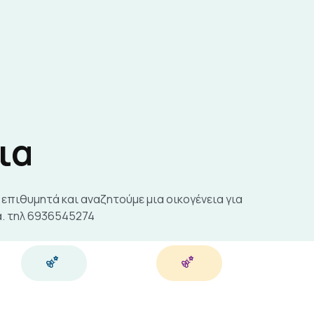
ια
 επιθυμητά και αναζητούμε μια οικογένεια για
να. τηλ 6936545274