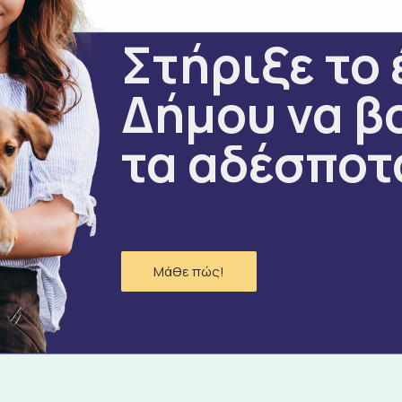
Στήριξε το 
Δήμου να β
τα αδέσποτ
Μάθε πώς!