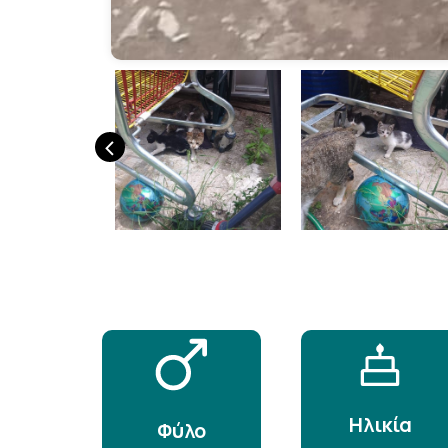
‹
Ηλικία
Φύλο