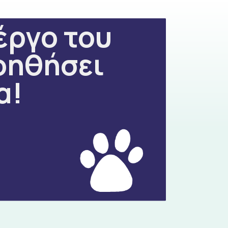
έργο του
οηθήσει
α!