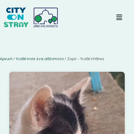
Αρχική
/
Υιοθέτησε ένα αδέσποτο
/
Ζορό – Υιοθετήθηκε