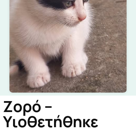
Ζορό –
Υιοθετήθηκε