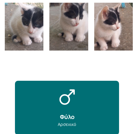
Φύλο
Αρσενικό