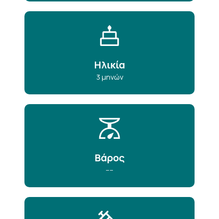
Ηλικία
3 μηνών
Βάρος
----