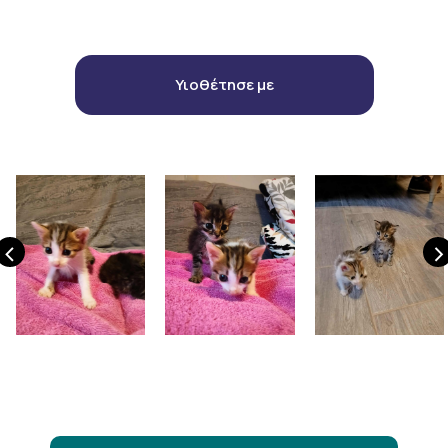
Υιοθέτησε με
‹
›