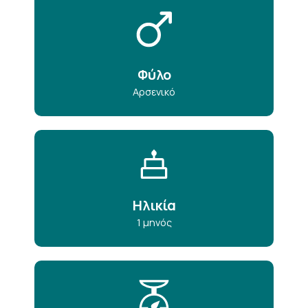
Φύλο
Αρσενικό
Ηλικία
1 μηνός