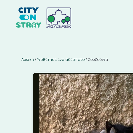
Αρχική
/
Υιοθέτησε ένα αδέσποτο
/
Ζουζούνια