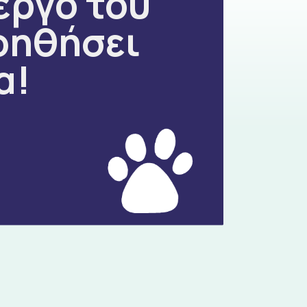
έργο του
οηθήσει
α!