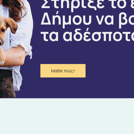
Στήριξε το 
Δήμου να β
τα αδέσποτ
Μάθε πώς!