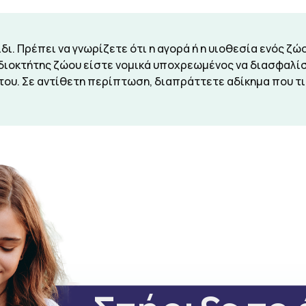
ίδι. Πρέπει να γνωρίζετε ότι η αγορά ή η υιοθεσία ενός ζ
ιδιοκτήτης ζώου είστε νομικά υποχρεωμένος να διασφαλί
 του. Σε αντίθετη περίπτωση, διαπράττετε αδίκημα που τι