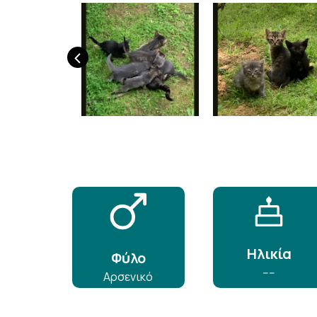
‹
Ηλικία
Φύλο
----
Αρσενικό