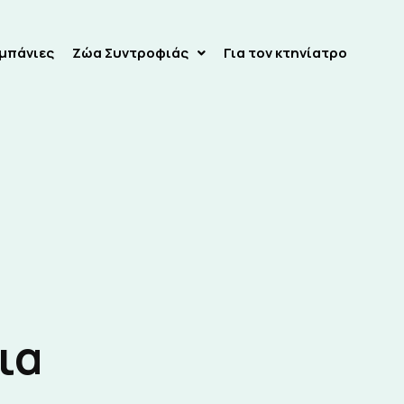
αμπάνιες
Ζώα Συντροφιάς
Για τον κτηνίατρο
ια