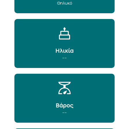
Θηλυκό
Ηλικία
----
Βάρος
----